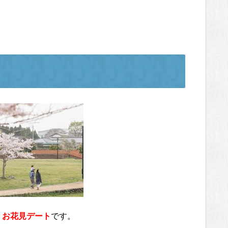
お花見デート
です。