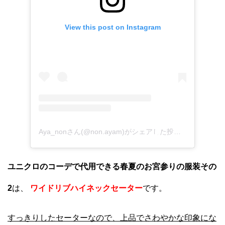
View this post on Instagram
Aya_nonさん(@non.ayam)がシェアした投稿
–
2018年1
ユニクロのコーデで代用できる春夏のお宮参りの服装その
2
は、
ワイドリブハイネックセーター
です。
すっきりしたセーターなので、上品でさわやかな印象にな