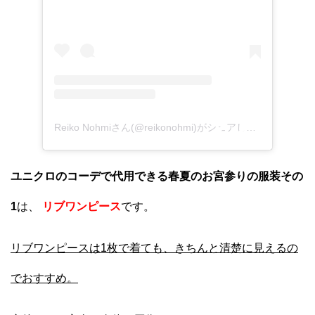
Reiko Nohmiさん(@reikonohmi)がシェアした投稿
–
201
ユニクロのコーデで代用できる春夏のお宮参りの服装その
1
は、
リブワンピース
です。
リブワンピースは1枚で着ても、きちんと清楚に見えるの
でおすすめ。