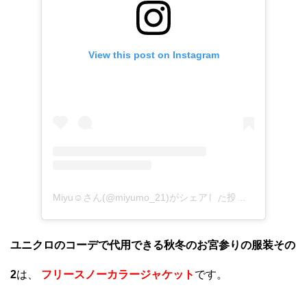
View this post on Instagram
Miyu☺︎さん(@miyumo_21)がシェアした投稿
–
2018年11
ユニクロのコーデで代用できる秋冬のお宮参りの服装その
2
は、
フリースノーカラージャケット
です。