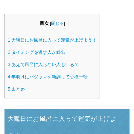
目次
[
閉じる
]
1
大晦日にお風呂に入って運気が上げよう！
2
タイミングを逃す人が続出
3
あえて風呂に入らない人もいる？
4
年明けにパジャマを新調して心機一転
5
まとめ
大晦日にお風呂に入って運気が上げよ