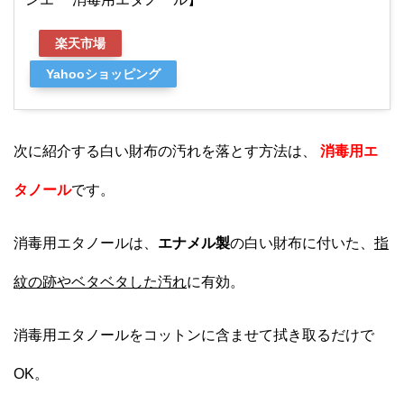
楽天市場
Yahooショッピング
次に紹介する白い財布の汚れを落とす方法は、
消毒用エ
タノール
です。
消毒用エタノールは、
エナメル製
の白い財布に付いた、
指
紋の跡やベタベタした汚れ
に有効。
消毒用エタノールをコットンに含ませて拭き取るだけで
OK。